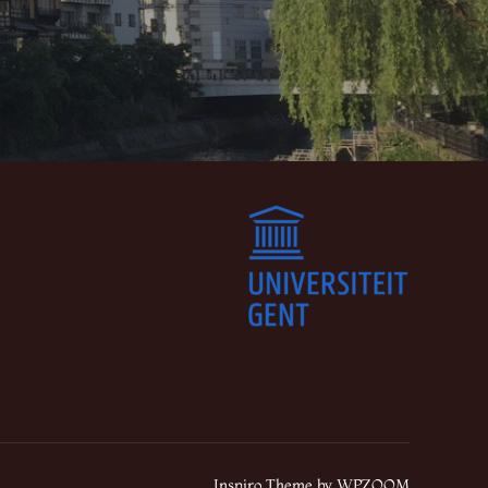
Inspiro Theme
by
WPZOOM