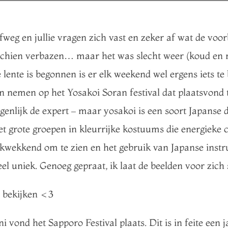
lfweg en jullie vragen zich vast en zeker af wat de voo
isschien verbazen… maar het was slecht weer (koud e
e lente is begonnen is er elk weekend wel ergens iets te
n nemen op het Yosakoi Soran festival dat plaatsvond t
igenlijk de expert – maar yosakoi is een soort Japanse 
het grote groepen in kleurrijke kostuums die energiek
drukwekkend om te zien en het gebruik van Japanse ins
el uniek. Genoeg gepraat, ik laat de beelden voor zich
bekijken <3
uni vond het Sapporo Festival plaats. Dit is in feite een 