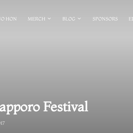
NO HON
MERCH
BLOG
SPONSORS
E
apporo Festival
17